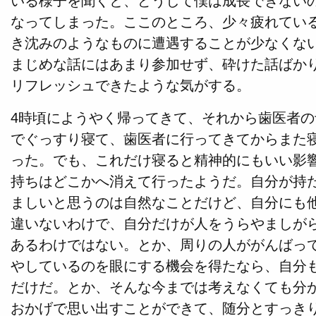
いる様子を聞くと、どうして僕は成長できない
なってしまった。ここのところ、少々疲れてい
き沈みのようなものに遭遇することが少なくな
まじめな話にはあまり参加せず、砕けた話ばか
リフレッシュできたような気がする。
4時頃にようやく帰ってきて、それから歯医者
でぐっすり寝て、歯医者に行ってきてからまた寝
った。でも、これだけ寝ると精神的にもいい影
持ちはどこかへ消えて行ったようだ。自分が持
ましいと思うのは自然なことだけど、自分にも
違いないわけで、自分だけが人をうらやましが
あるわけではない。とか、周りの人ががんばっ
やしているのを眼にする機会を得たなら、自分
だけだ。とか、そんな今までは考えなくても分
おかげで思い出すことができて、随分とすっき