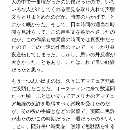
人の中で一番暇だったのは僕だったので、いろ
いろな人が出してくれる意見を取り入れて声明
文をとりまとめたのだが、時差のおかげで、と
にかく眠かった。そして、日本時間の適当な時
間を見計らって、この声明文を各所へ送ったの
だが、この作業も結局僕の時間では真夜中だっ
たので、この一連の作業のせいで、すっかり昼
夜逆転してしまった。しかし、思いの外反響が
大きかったこともあり、これはこれで良い経験
だったと思う。
もう一つ思い出すのは、久々にアマチュア無線
に没頭したことだ。オースティンに来て数週間
たった頃、ふと思い立ってアメリカのアマチュ
ア無線の免許を取得すべく試験を受けたのだ
が、その後の手続きなどの影響で、実際に免許
が出たのがこの時期だった。暇だったのをいい
ことに、随分長い時間を、無線で無駄話をする