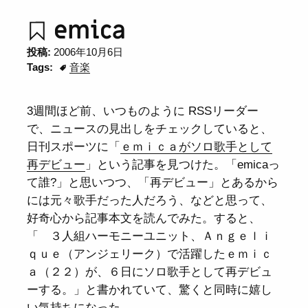
emica
投稿:
2006年10月6日
Tags:
音楽
3週間ほど前、いつものように RSSリーダー
で、ニュースの見出しをチェックしていると、
日刊スポーツに「
ｅｍｉｃａがソロ歌手として
再デビュー
」という記事を見つけた。「emicaっ
て誰?」と思いつつ、「再デビュー」とあるから
には元々歌手だった人だろう、などと思って、
好奇心から記事本文を読んでみた。すると、
「 ３人組ハーモニーユニット、Ａｎｇｅｌｉ
ｑｕｅ（アンジェリーク）で活躍したｅｍｉｃ
ａ（２２）が、６日にソロ歌手として再デビュ
ーする。」と書かれていて、驚くと同時に嬉し
い気持ちになった。