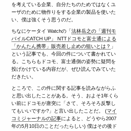
を考えている企業、自分たちのためではなくユ
ーザのために物作りをする企業の製品を使いた
い、僕は強くそう思うのだ。
ちなにケータイ Watchの「
法林岳之の「週刊モ
バイルCATCH UP」 NTTドコモと富士通による
「かんたん携帯」販売差し止めの狙いとは？
」
という記事でも、今回の件について書かれてい
る。こちらもドコモ、富士通側の姿勢に疑問を
投げかけている内容だが、ぜひ読んでみていた
だきたい。
ところで、この件に関する記事を読みながらふ
と思い出したことがある。そう、およそ1年くら
い前にドコモが唐突に「さて、そろそろ反撃し
てもいいですか?」と言い出したことだ。 (
マイ
コミジャーナルの記事
によると、どうやら2007
年の5月10日のことだったらしい) 僕はその後ド