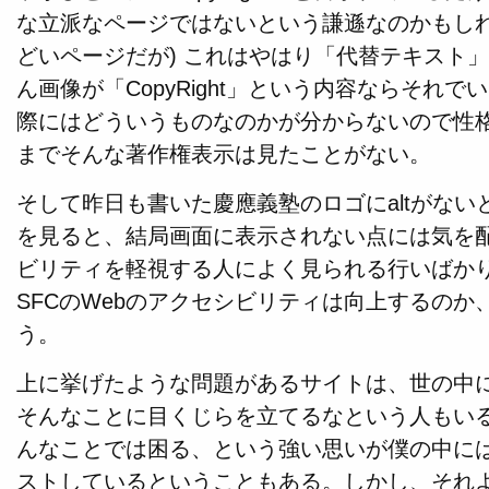
な立派なページではないという謙遜なのかもしれ
どいページだが) これはやはり「代替テキスト
ん画像が「CopyRight」という内容ならそれ
際にはどういうものなのかが分からないので性
までそんな著作権表示は見たことがない。
そして昨日も書いた慶應義塾のロゴにaltがな
を見ると、結局画面に表示されない点には気を
ビリティを軽視する人によく見られる行いばか
SFCのWebのアクセシビリティは向上するの
う。
上に挙げたような問題があるサイトは、世の中
そんなことに目くじらを立てるなという人もいる
んなことでは困る、という強い思いが僕の中には
ストしているということもある。しかし、それよ