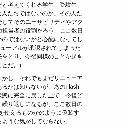
源だと考えてくれる学生、受験生、
な人たちではないのか。その人た
そしてそのユーザビリティやアク
b担当者の役割だろう。ここ数日
いのではないかと心配になってし
ニューアルが承認されてしまった
任をとり、今後同様のことが起き
とだ。)
しかし、それでもまだリニューア
かは知らないが、あのFlash
状態に完全に戻した上で、今後ど
。繰り返しになるが、ここ数日の
hを使えるものかのように偽装す
るような気がしてならない。