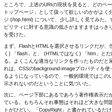
ところで、上述のURIの現状を見ると、どのペー
トップページ」として扱って欲しいのかがよく
ジ (/top.html) について、少し詳しく見て
ビリティに対する意識の低さがますますはっき
を受けた。
まず、FlashとHTMLを選択させるリンクだが、僕
く) 「flash」と、 (HTMLではなく) 「ht
る。よくこんな適当なリンクを作ったものだと
れは、CSSのbackground-imageプロパ
るようになっているので、一般的環境ではこの
示されないのだということに気づいた。
次に、ページ下部にあるであろう著作権表示だ
ている。もちろんそれ事態はそれほど大きな問題
トがひどい。「CopyRight」と書かれている