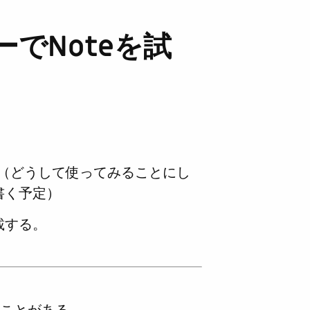
でNoteを試
 （どうして使ってみることにし
書く予定）
載する。